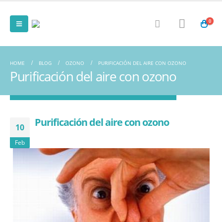
0
HOME
BLOG
OZONO
PURIFICACIÓN DEL AIRE CON OZONO
Purificación del aire con ozono
Purificación del aire con ozono
10
Feb