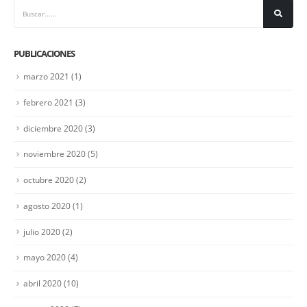
PUBLICACIONES
marzo 2021
(1)
febrero 2021
(3)
diciembre 2020
(3)
noviembre 2020
(5)
CONTACTO
octubre 2020
(2)
Direccion:
agosto 2020
(1)
C\ Padre Romano 12 - Albacete
julio 2020
(2)
Telefono:
mayo 2020
(4)
620 246 371
Horario:
abril 2020
(10)
Lunes a Viernes / 9:00 - 20:00