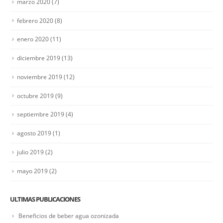
marzo 2020
(7)
ESCRIBENOS
febrero 2020
(8)
Contacta con nosotros
enero 2020
(11)
TIENDA
diciembre 2019
(13)
Logistica y Envios
noviembre 2019
(12)
Formas de pago
octubre 2019
(9)
LEGAL
septiembre 2019
(4)
Politica de Privacidad
Politica de Cookies
agosto 2019
(1)
Aviso Legal
RGPD
julio 2019
(2)
mayo 2019
(2)
SIGUENOS!
ULTIMAS PUBLICACIONES
Beneficios de beber agua ozonizada
OTROS