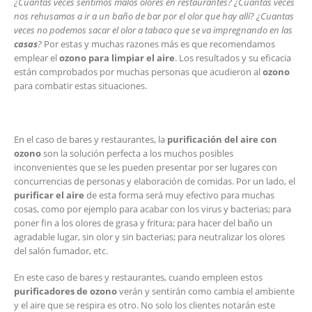
¿Cuantas veces sentimos malos olores en restaurantes? ¿Cuantas veces
nos rehusamos a ir a un baño de bar por el olor que hay allí? ¿Cuantas
veces no podemos sacar el olor a tabaco que se va impregnando en las
casas
?
Por estas y muchas razones más es que recomendamos
emplear el
ozono para limpiar el aire
. Los resultados y su eficacia
están comprobados por muchas personas que acudieron al
ozono
para combatir estas situaciones.
En el caso de bares y restaurantes, la
purificación del aire con
ozono
son la solución perfecta a los muchos posibles
inconvenientes que se les pueden presentar por ser lugares con
concurrencias de personas y elaboración de comidas. Por un lado, el
purificar el aire
de esta forma será muy efectivo para muchas
cosas, como por ejemplo para acabar con los virus y bacterias; para
poner fin a los olores de grasa y fritura; para hacer del baño un
agradable lugar, sin olor y sin bacterias; para neutralizar los olores
del salón fumador, etc.
En este caso de bares y restaurantes, cuando empleen estos
purificadores de ozono
verán y sentirán como cambia el ambiente
y el aire que se respira es otro. No solo los clientes notarán este