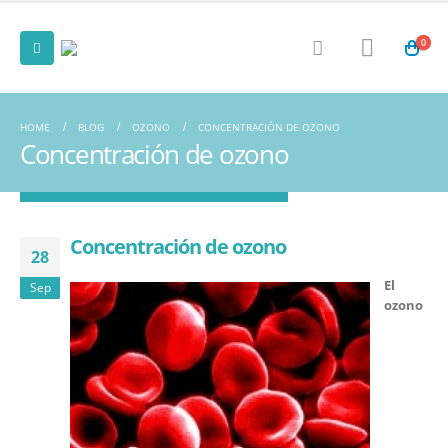
0
HOME
BLOG
OZONO
CONCENTRACIÓN DE OZONO
Concentración de ozono
Concentración de ozono
28
El
Sep
ozono