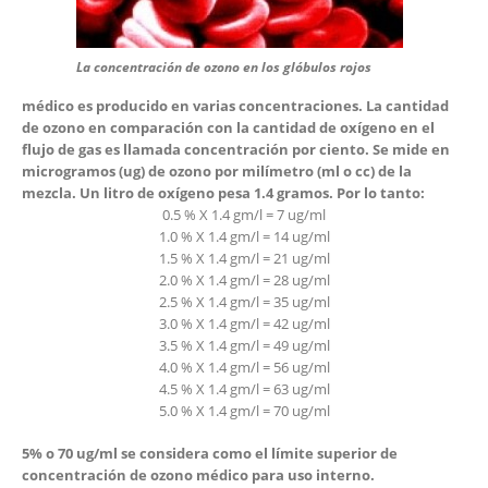
La concentración de ozono en los glóbulos rojos
médico
es producido en varias concentraciones. La cantidad
de
ozono
en comparación con la cantidad de oxígeno en el
flujo de gas es llamada concentración por ciento. Se mide en
microgramos (ug) de ozono por milímetro (ml o cc) de la
mezcla. Un litro de oxígeno pesa 1.4 gramos. Por lo tanto:
0.5 % X 1.4 gm/l = 7 ug/ml
1.0 % X 1.4 gm/l = 14 ug/ml
1.5 % X 1.4 gm/l = 21 ug/ml
2.0 % X 1.4 gm/l = 28 ug/ml
2.5 % X 1.4 gm/l = 35 ug/ml
3.0 % X 1.4 gm/l = 42 ug/ml
3.5 % X 1.4 gm/l = 49 ug/ml
4.0 % X 1.4 gm/l = 56 ug/ml
4.5 % X 1.4 gm/l = 63 ug/ml
5.0 % X 1.4 gm/l = 70 ug/ml
5% o 70 ug/ml se considera como el límite superior de
concentración de ozono médico para uso interno.