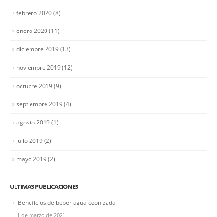
ESCRIBENOS
febrero 2020
(8)
Contacta con nosotros
enero 2020
(11)
TIENDA
diciembre 2019
(13)
Logistica y Envios
noviembre 2019
(12)
Formas de pago
octubre 2019
(9)
LEGAL
septiembre 2019
(4)
Politica de Privacidad
Politica de Cookies
agosto 2019
(1)
Aviso Legal
RGPD
julio 2019
(2)
mayo 2019
(2)
SIGUENOS!
ULTIMAS PUBLICACIONES
Beneficios de beber agua ozonizada
OTROS
1 de marzo de 2021