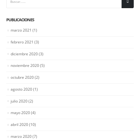
PUBLICACIONES
marzo 2021
(1)
febrero 2021
(3)
diciembre 2020
(3)
noviembre 2020
(5)
CONTACTO
octubre 2020
(2)
Direccion:
agosto 2020
(1)
C\ Padre Romano 12 - Albacete
julio 2020
(2)
Telefono:
mayo 2020
(4)
620 246 371
Horario:
abril 2020
(10)
Lunes a Viernes / 9:00 - 20:00
marzo 2020
(7)