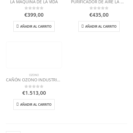
Politica de Privacidad
LA MÁQUINA DE LA VIDA
PURIFICADOR DE AIRE LA MÁQUINA DE LA VIDA
Politica de Cookies
Aviso Legal
€
399,00
€
435,00
0
out of 5
0
out of 5
RGPD
AÑADIR AL CARRITO
AÑADIR AL CARRITO
SIGUENOS!
OTROS
Curiosidades
OZONO
Enlaces de Interes
CAÑÓN OZONO INDUSTRIAL 10GR/H
NUESTRAS TIENDAS
€
1.513,00
0
out of 5
Tienda Ozono
AÑADIR AL CARRITO
Cosmetica Ozono