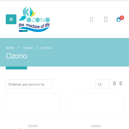
CONTACTO
Direccion:
0
C\ Padre Romano 12 - Albacete
Telefono:
620 246 371
HOME
TIENDA
OZONO
Horario:
Ozono
Lunes a Viernes / 9:00 - 20:00
ESCRIBENOS
Contacta con nosotros
TIENDA
Logistica y Envios
Formas de pago
LEGAL
OZONO
OZONO